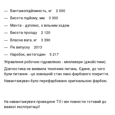
Вантажопідйомність, кг 2 000
Висота підйому, мм 3 300
Мачта - дуплекс, з вільним ходом
Висота проїзду 2 120
Власна вага, кг 3 390
Рік випуску 2013
Наробок, мотогодин 5 217
Управління робочою гідравлікою - мінілевери (джойстики).
Діагностика не виявила технічних питань. Єдине, до чого
були питання - це зовнішній стан лако-фарбового покриття.
Навантажувач було перефарбовано оригінальною фарбою.
На навантажувачі проведене ТО і він повністю готовий до
важкої експлуатації!