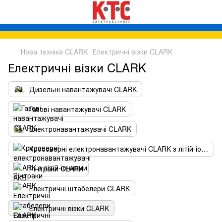
Нова техніка CLARK
Електричні візки CLARK
Електричні візки CLARK
Дизельні навантажувачі CLARK
Газові навантажувачі CLARK
Електронавантажувачі CLARK
Кросоверні електронавантажувачі CLARK з літій-іонноми АКБ
Річтраки CLARK
Електричні штабелери CLARK
Електричні візки CLARK