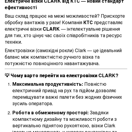
Електричні візки CLARK від КТС — новий стандарт
ефективності
Ваш склад працює на межі можливостей? Прискорте
обробку вантажів у рази! Компанія
КТС
представляє
електричні візки
CLARK
— інтелектуальне рішення
для тих, хто цінує час своїх співробітників та ресурс
техніки.
Електровізки (самохідні рокли) Clark — це ідеальний
баланс між компактністю ручного візка та
потужністю повноцінного навантажувача.
💡 Чому варто перейти на електровізки CLARK?
Максимальна продуктивність:
Повністю
електричний привід на рух та підйом дозволяє
переміщувати важкі палети без жодних фізичних
зусиль оператора.
Робота в обмеженому просторі:
Завдяки
компактному дизайну та можливості роботи з
вертикально піднятою рукояткою, візки Clark
ідеально маневрують у кузовах вантажівок та