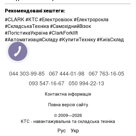
Рекомендовані хештеги:
#CLARK #КТС #Електровізок #Електророкла
#СкладськаТехніка #СамохіднийВізок
#ЛогістикаУкраїна #ClarkForklift
#АвтоматизаціяСкладу #КупитиТехніку #КиївСклад
044 303-99-85
067 444-01-98
067 763-16-05
093 547-16-67
050 994-22-13
Контактна інформація
Повна версія сайту
© 2009—2026
КТС - навантажувальна та складська техніка
Рус
Укр