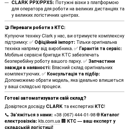
CLARK PPX/PPXS:
Потужні візки з платформою
для оператора для роботи на великих дистанціях та
у великих логістичних центрах.
🤝 Переваги роботи з КТС:
Купуючи техніку Clark у нас, ви отримуєте комплексну
підтримку: ✅
Офіційний імпорт:
Тільки оригінальна
техніка напряму від виробника. ✅
Гарантія та сервіс:
Мобільні сервісні бригади КТС забезпечать
безперебійну роботу вашого парку. ✅
Запчастини
завжди в наявності:
Власний склад оригінальних
комплектуючих. ✅
Консультація та підбір:
Допоможемо обрати модель, яка ідеально впишеться
у ваші складські процеси.
Готові автоматизувати свій склад?
Довіртеся досвіду
CLARK
та експертизі
КТС
!
📞
Зв'яжіться з нами:
+38 (067) 444-01-98 🌐
Каталог
електровізків:
kts.com.ua
🏢
КТС — ваш експерт у
складській логістиці!