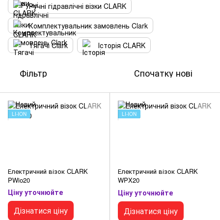
Ручні гідравлічні візки CLARK
Комплектувальник замовлень Clark
Тягачі Clark
Історія CLARK
Фільтр
Спочатку нові
LI-ION
LI-ION
Електричний візок CLARK
Електричний візок CLARK
PWio20
WPX20
Ціну уточнюйте
Ціну уточнюйте
Дізнатися ціну
Дізнатися ціну