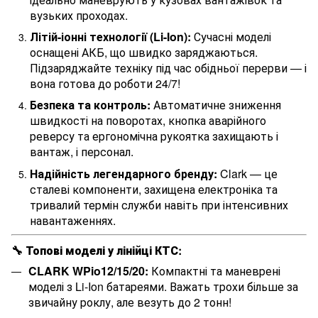
вузьких проходах.
Літій-іонні технології (Li-Ion):
Сучасні моделі
оснащені АКБ, що швидко заряджаються.
Підзаряджайте техніку під час обідньої перерви — і
вона готова до роботи 24/7!
Безпека та контроль:
Автоматичне зниження
швидкості на поворотах, кнопка аварійного
реверсу та ергономічна рукоятка захищають і
вантаж, і персонал.
Надійність легендарного бренду:
Clark — це
сталеві компоненти, захищена електроніка та
тривалий термін служби навіть при інтенсивних
навантаженнях.
🔧 Топові моделі у лінійці КТС:
CLARK WPio12/15/20:
Компактні та маневрені
моделі з Li-Ion батареями. Важать трохи більше за
звичайну роклу, але везуть до 2 тонн!