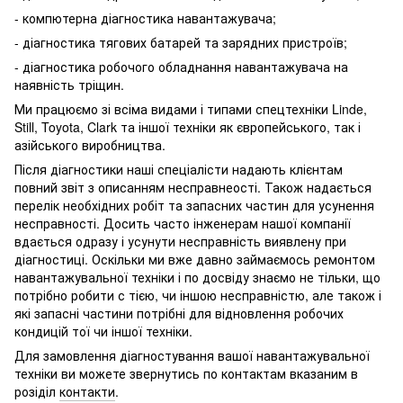
- компютерна діагностика навантажувача;
- діагностика тягових батарей та зарядних пристроїв;
- діагностика робочого обладнання навантажувача на
наявність тріщин.
Ми працюємо зі всіма видами і типами спецтехніки Linde,
Still, Toyota, Clark та іншої техніки як європейського, так і
азійського виробництва.
Після діагностики наші спеціалісти надають клієнтам
повний звіт з описанням несправнеості. Також надається
перелік необхідних робіт та запасних частин для усунення
несправності. Досить часто інженерам нашої компанії
вдається одразу і усунути несправність виявлену при
діагностиці. Оскільки ми вже давно займаємось ремонтом
навантажувальної техніки і по досвіду знаємо не тільки, що
потрібно робити с тією, чи іншою несправністю, але також і
які запасні частини потрібні для відновлення робочих
кондицій тої чи іншої техніки.
Для замовлення діагностування вашої навантажувальної
техніки ви можете звернутись по контактам вказаним в
розіділ
контакти
.