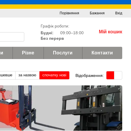
Порівняння
Бажання
Вхід
Графік роботи:
Мій кошик
Будні:
09:00–18:00
Без перерв
и
Різне
Послуги
Контакти
ешевше
за назвою
спочатку нові
Відображення: