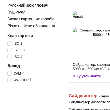
Рулонний захоплювач
Пуш-пулл
Захват картонних коробів
Різне навісне обладнання
Клас картеки
1
ISO 2
1
ISO 3
1
ISO 4
Сайдшифтер, каретка
Бренд
5000 кг / 500 мм ISO 4
2
CAM
Ціну уточнюйте
1
WAGGER
Сайдшифтер
- один
Сайдшифтер дозволяє пер
Сайдшифтер іноді назива