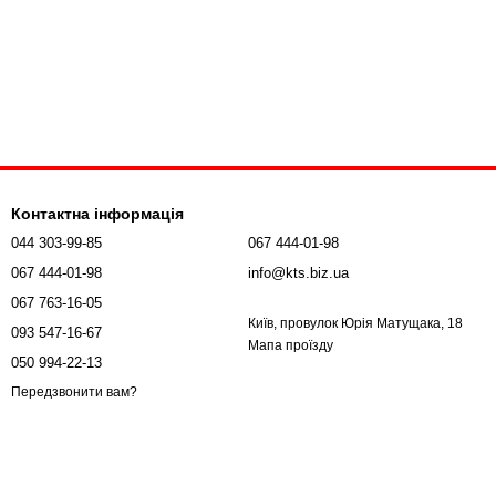
Контактна інформація
044 303-99-85
067 444-01-98
067 444-01-98
info@kts.biz.ua
067 763-16-05
Київ, провулок Юрія Матущака, 18
093 547-16-67
Мапа проїзду
050 994-22-13
Передзвонити вам?
брати підходящий варіант.