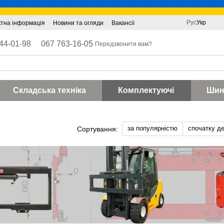
Рус
Укр
ктна інформація
Новини та огляди
Вакансії
44-01-98
067 763-16-05
Передзвонити вам?
Складська техніка
Комплектуючі
Шин
за популярністю
спочатку д
Сортування: