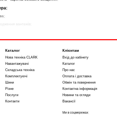
ра:
ва;
кодження вантажів;
іддонів;
орення простору складів.
айдшифтера:
Каталог
Клієнтам
Нова техніка CLARK
Вхід до кабінету
Навантажувачі
Каталог
зь;
Складська техніка
Про нас
Комплектуючі
Оплата і доставка
Шини
Обмін та повернення
Різне
Контактна інформація
Послуги
Новини та огляди
Сайдшифтері, фахівці ТОВ КТС швидко і професійно допоможуть піді
Контакти
Вакансії
я.
Ми в соцмережах