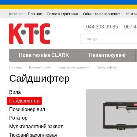
Перейти до основного контенту
Каталог
Про нас
Оплата і доставка
Обмін та повернення
Конта
044 303-99-85
067 4
Нова техніка CLARK
Навантажувачі
Головна
Комплектуючі
Навісне обладнання
Сайдшифтер
Сайдшифтер
Вила
Сайдшифтер
Позиціонер вил
Ротатор
Мультипалетний захват
Тюковий захоплювач