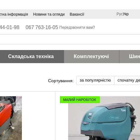
Рус
Укр
ктна інформація
Новини та огляди
Вакансії
44-01-98
067 763-16-05
Передзвонити вам?
Складська техніка
Комплектуючі
Шин
за популярністю
спочатку д
Сортування:
МАЛИЙ НАРОБІТОК