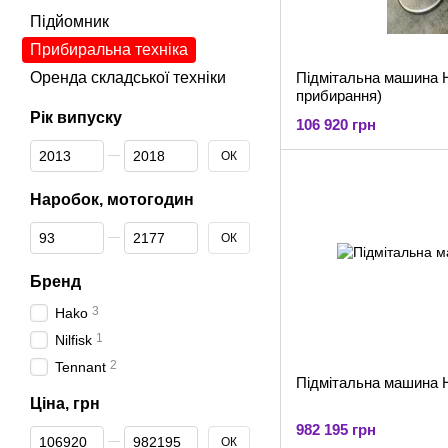
Підйомник
Прибиральна техніка
Оренда складської техніки
Підмітальна машина HAKO 
прибирання)
Рік випуску
106 920 грн
Від Рік випуску
До Рік випуску
ОК
Наробок, мотогодин
Від Наробок, мотогодин
До Наробок, мотогодин
ОК
Бренд
3
Hako
1
Nilfisk
2
Tennant
Підмітальна машина
Ціна, грн
982 195 грн
Від Ціна, грн
До Ціна, грн
ОК