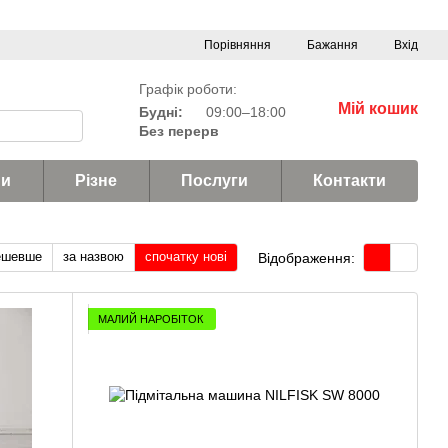
Порівняння
Бажання
Вхід
Графік роботи:
Мій кошик
Будні:
09:00–18:00
Без перерв
и
Різне
Послуги
Контакти
ешевше
за назвою
спочатку нові
Відображення:
МАЛИЙ НАРОБІТОК