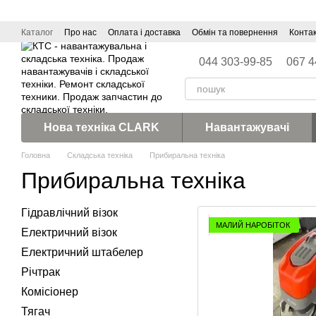
Перейти до основного контенту
Каталог
Про нас
Оплата і доставка
Обмін та повернення
Конта
044 303-99-85
067 4
Нова техніка CLARK
Навантажувачі
Головна
Складська техніка
Прибиральна техніка
Прибиральна техніка
Гідравлічний візок
МАЛИЙ НАРОБІТОК
Електричний візок
Електричний штабелер
Річтрак
Комісіонер
Тягач