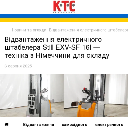
Новини та огляди
Відвантаження електричного штабелера S
Відвантаження електричного
штабелера Still EXV-SF 16I —
техніка з Німеччини для складу
6 серпня 2025
🚚
Відвантаження самохідного електричного