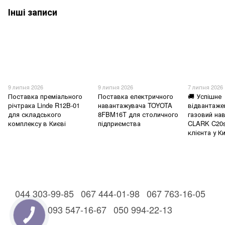
Інші записи
9 липня 2026
9 липня 2026
7 липня 2026
Поставка преміального
Поставка електричного
🚚 Успішне
річтрака Linde R12B-01
навантажувача TOYOTA
відвантаже
для складського
8FBM16T для столичного
газовий на
комплексу в Києві
підприємства
CLARK C20
клієнта у Ки
044 303-99-85
067 444-01-98
067 763-16-05
093 547-16-67
050 994-22-13