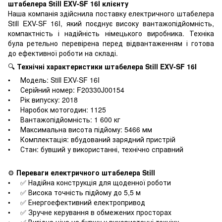
штабелера Still EXV-SF 16I клієнту
Наша компанія здійснила поставку електричного штабелера
Still EXV-SF 16I, який поєднує високу вантажопідйомність,
компактність і надійність німецького виробника. Техніка
була ретельно перевірена перед відвантаженням і готова
до ефективної роботи на складі.
🔍
Технічні характеристики штабелера Still EXV-SF 16I
• Модель: Still EXV-SF 16I
• Серійний номер: F20330J00154
• Рік випуску: 2018
• Наробок мотогодин: 1125
• Вантажопідйомність: 1 600 кг
• Максимальна висота підйому: 5466 мм
• Комплектація: вбудований зарядний пристрій
• Стан: бувший у використанні, технічно справний
⚙️
Переваги електричного штабелера Still
• ✅ Надійна конструкція для щоденної роботи
• ✅ Висока точність підйому до 5,5 м
• ✅ Енергоефективний електропривод
• ✅ Зручне керування в обмежених просторах