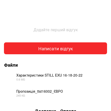
Додайте перший відгук
Написати відгук
Файли
Характеристики STILL EXU 16-18-20-22
0.6 МБ
PDF
Пропозиція_ttst16002_ЄВРО
245 КБ
PDF
Доставка
Оплата