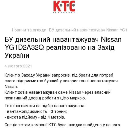
Новини та огляди
БУ дизельний навантажувач Nissan YG
БУ дизельний навантажувач Nissan
YG1D2A32Q реалізовано на Захід
України
4 лютого 2021
Клієнт з Заходу України запросив підібрати для потреб
свого підприємства бувший у використанні навантажувач
Nissan.
Клієнт хотів навантажувач саме Nissan через власний
позитивний досвід роботи з цією маркою.
Технічні вимоги на підбір навантажувача:
- вантажопідйомність - 3 тонни;
- висота підйому - від 4 метрів.
Спеціалістом компанії КТС було швидко знайдено у нашого