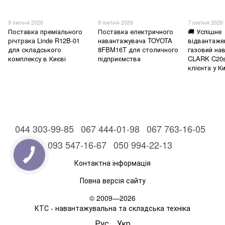
9 липня 2026
9 липня 2026
7 липня 2026
Поставка преміального
Поставка електричного
🚚 Успішне
річтрака Linde R12B-01
навантажувача TOYOTA
відвантаже
для складського
8FBM16T для столичного
газовий на
комплексу в Києві
підприємства
CLARK C20
клієнта у Ки
044 303-99-85
067 444-01-98
067 763-16-05
093 547-16-67
050 994-22-13
Контактна інформація
Повна версія сайту
© 2009—2026
КТС - навантажувальна та складська техніка
Рус
Укр