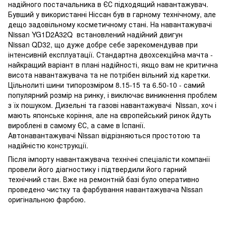
надійного постачальника в ЄС підходящий навантажувач.
Бувший у використанні Ніссан був в гарному технічному, але
дещо задовільному косметичному стані. На навантажувачі
Nissan YG1D2A32Q встановлений надійний двигун
Nissan QD32, що дуже добре себе зарекомендував при
інтенсивній експлуатації. Стандартна двохсекційна мачта -
найкращий варіант в плані надійності, якщо вам не критична
висота навантажувача та не потрібен вільний хід каретки.
Цільнолиті шини типорозміром 8.15-15 та 6.50-10 - самий
популярний розмір на ринку, і виключає виникнення проблем
з їх пошуком. Дизельні та газові навантажувачі Nissan, хоч і
мають японське коріння, але на європейський ринок йдуть
вироблені в самому ЄС, а саме в Іспанії.
Автонавантажувачі Nissan відрізняються простотою та
надійністю конструкції.
Після імпорту навантажувача технічні спеціалісти компанії
провели його діагностику і підтвердили його гарний
технічний стан. Вже на ремонтній базі було оперативно
проведено чистку та фарбування навантажувача Nissan
оригінальною фарбою.