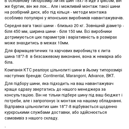
В основному типорозмір литих шин 18x7-8 йде з фіксом, він
же буртик, він же лок... Але і можливий монтаж такої шини
на розбірний диск, або під кільця - методи монтажа
особливо популярні у японських виробників навантажувачів.
Середня вага такої шини - близько 20 кг. Зовнішній діаметр -
біля 450 мм, ширина шини - біля 150 мм. Всі виробники
дотримуються цих параметрів і варіативність в розмірах
може знахдитись в межах 10мм.
Для фармацевтичних та харчових виробництв є лита
шина 18*7-8 в безсажевому виконанні, вона ж немарка або
біла.
Компанія КТС реалізує цільнолиті шини в йьому типорозмірі
наступних брендів: Continental, Marangoni, Advance, BKT.
Для підбору шини, яка підходить на ваш навантажувач
краще одразу звертатись до нашого менеджера за
консультацією. Він не тільки підбере шину під ваш бюджет і
потреби, але і запропонує їх монтаж на нашому обладнанні.
Відправка цільнолитих шин 18*7-8 відбувається щоденно
курєрськими службами доставки, або здійснюється
самовивіз з нашого складу.
.