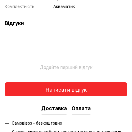
Комплектність
Акваматик
Відгуки
Додайте перший відгук
Написати відгук
Доставка
Оплата
Самовівоз - безкоштовно
Курєрськими службами доставки згідно з їх тарифами