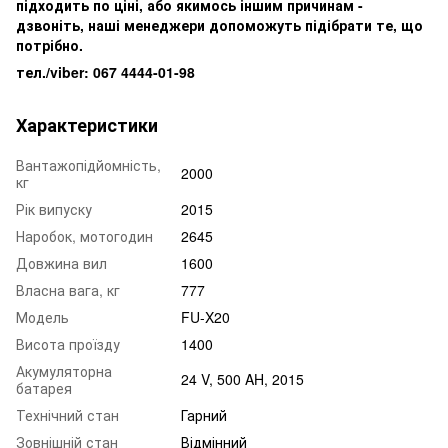
підходить по ціні, або якимось іншим причинам -
дзвоніть, наші менеджери допоможуть підібрати те, що
потрібно.
тел./viber: 067 4444-01-98
Характеристики
Вантажопідйомність,
2000
кг
Рік випуску
2015
Наробок, мотогодин
2645
Довжина вил
1600
Власна вага, кг
777
Модель
FU-X20
Висота проїзду
1400
Акумуляторна
24 V, 500 AH, 2015
батарея
Технічний стан
Гарний
Зовнішній стан
Відмінний