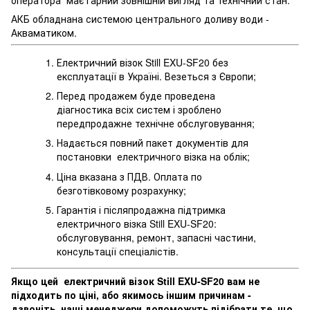
АКБ обладнана системою центрального доливу води -
Акваматиком.
Електричний візок Still EXU-SF20 без
експлуатації в Україні. Везеться з Європи;
Перед продажем буде проведена
діагностика всіх систем і зроблено
передпродажне технічне обслуговування;
Надається повний пакет документів для
постановки електричного візка на облік;
Ціна вказана з ПДВ. Оплата по
безготівковому розрахунку;
Гарантія і післяпродажна підтримка
електричного візка Still EXU-SF20:
обслуговування, ремонт, запасні частини,
консультації спеціалістів.
Якщо цей електричний візок Still EXU-SF20 вам не
підходить по ціні, або якимось іншим причинам -
дзвоніть, наші менеджери допоможуть підібрати те, що