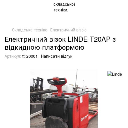
Складська техніка
Електричний візок
Електричний візок LINDE T20AP з
відкидною платформою
Артикул:
ttli20001
Написати відгук