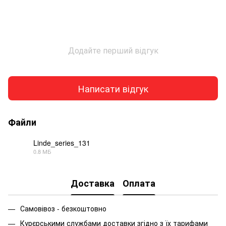
Додайте перший відгук
Написати відгук
Файли
Linde_series_131
0.8 МБ
PDF
Доставка
Оплата
Самовівоз - безкоштовно
Курєрськими службами доставки згідно з їх тарифами