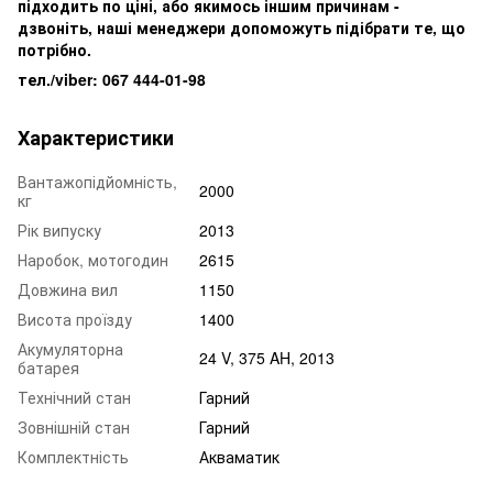
підходить по ціні, або якимось іншим причинам -
дзвоніть, наші менеджери допоможуть підібрати те, що
потрібно.
тел./viber: 067 444-01-98
Характеристики
Вантажопідйомність,
2000
кг
Рік випуску
2013
Наробок, мотогодин
2615
Довжина вил
1150
Висота проїзду
1400
Акумуляторна
24 V, 375 AH, 2013
батарея
Технічний стан
Гарний
Зовнішній стан
Гарний
Комплектність
Акваматик