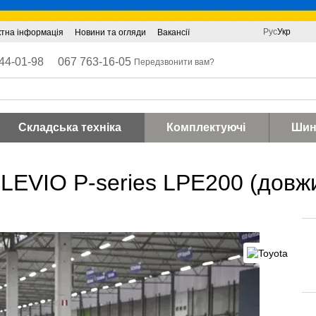
Рус
Укр
ктна інформація
Новини та огляди
Вакансії
44-01-98
067 763-16-05
Передзвонити вам?
Складська техніка
Комплектуючі
Шин
LEVIO P-series LPE200 (довж