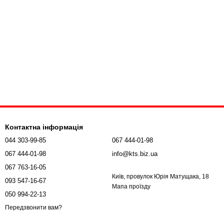
Контактна інформація
044 303-99-85
067 444-01-98
067 444-01-98
info@kts.biz.ua
067 763-16-05
Київ, провулок Юрія Матущака, 18
093 547-16-67
Мапа проїзду
050 994-22-13
Передзвонити вам?