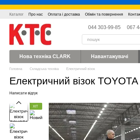
Перейти до основного контенту
Каталог
Про нас
Оплата і доставка
Обмін та повернення
Конта
044 303-99-85
067 4
Нова техніка CLARK
Навантажувачі
Головна
Складська техніка
Електричний візок
Електричний візок TOYOTA 
Написати відгук
ХІТ