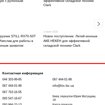
1 июля 2026
грузчик STILL RX70-50T
Новое поступление: Литий-ионные
 Изяслав для работы в
АКБ НЕКЕН для эффективной
онным захватом
складской техники Clark
Контактная информация
044 303-99-85
067 444-01-98
067 444-01-98
info@kts.biz.ua
067 763-16-05
Киев, переулок Юрия Матущака,
093 547-16-67
18
050 994-22-13
Карта проезда