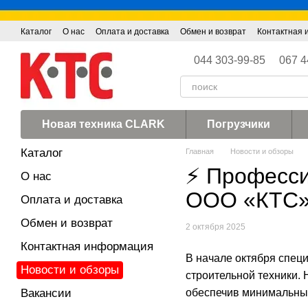
Перейти к основному контенту
Каталог
О нас
Оплата и доставка
Обмен и возврат
Контактная
044 303-99-85
067 4
Новая техника CLARK
Погрузчики
Каталог
Главная
Новости и обзоры
⚡ Професси
О нас
ООО «КТС
Оплата и доставка
Обмен и возврат
2 октября 2025
Контактная информация
В начале октября спец
Новости и обзоры
строительной техники.
Вакансии
обеспечив минимальные