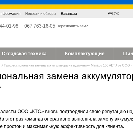
Рус
Укр
 информация
Новости и обзоры
Вакансии
44-01-98
067 763-16-05
Перезвонить вам?
Складская техника
Комплектующие
Ши
⚡ Профессиональная замена аккумулятора на підйомнику Manitou 150 AETJ от ООО 
ональная замена аккумулятор
»
иалисты ООО «КТС» вновь подтвердили свою репутацию на
 На этот раз команда оперативно выполнила замену аккумул
 простои и максимальную эффективность для клиента.