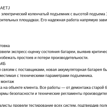
0 AETJ
о электрический коленчатый подъемник с высотой подъема
троительных площадках. Его надежная работа напрямую зави
товка
вели экспресс-оценку состояния батареи, выявив критиче
избежать простоев и потери производительности.
АКБ
связям с поставщиками, новая аккумуляторная батарея бы
местимая с техническими параметрами подъемника.
 монтаж
 на объекте клиента. Все работы — от демонтажа старой б
рмы безопасности и технические регламенты производите
листы провели тестирование всех систем, подтвердив полн