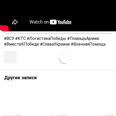
#ВСУ #КТС #ЛогистикаПобеды #ПомощьАрмии
#ВместеКПобеде #СлаваУкраине #ВоеннаяПомощь
Другие записи
9 июля 2026
9 июля 2026
7 июля 2026