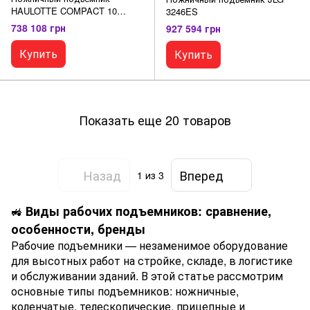
HAULOTTE COMPACT 10
3246ES
(рабочая платформа)
738 108 грн
927 594 грн
Купить
Купить
Показать еще 20 товаров
Назад
Вперед
1
из 3
Виды рабочих подъемников: сравнение,
🚜
особенности, бренды
Рабочие подъемники — незаменимое оборудование
для высотных работ на стройке, складе, в логистике
и обслуживании зданий. В этой статье рассмотрим
основные типы подъемников: ножничные,
коленчатые, телескопические, прицепные и