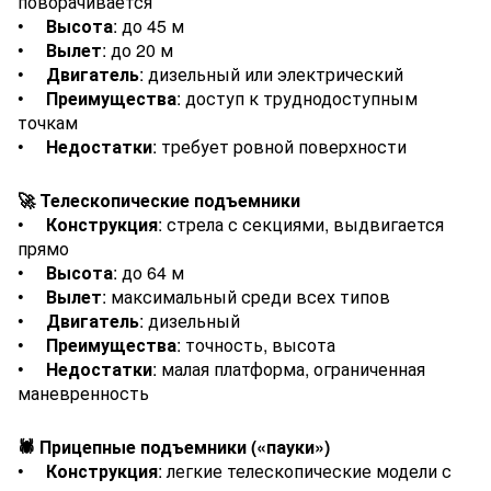
поворачивается
•
Высота
: до 45 м
•
Вылет
: до 20 м
•
Двигатель
: дизельный или электрический
•
Преимущества
: доступ к труднодоступным
точкам
•
Недостатки
: требует ровной поверхности
🚀 Телескопические подъемники
•
Конструкция
: стрела с секциями, выдвигается
прямо
•
Высота
: до 64 м
•
Вылет
: максимальный среди всех типов
•
Двигатель
: дизельный
•
Преимущества
: точность, высота
•
Недостатки
: малая платформа, ограниченная
маневренность
🕷️ Прицепные подъемники («пауки»)
•
Конструкция
: легкие телескопические модели с