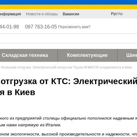
Рус
Укр
 информация
Новости и обзоры
Вакансии
44-01-98
067 763-16-05
Перезвонить вам?
Складская техника
Комплектующие
Ши
Успешная отгрузка: Электрический погрузчик Toyota 8FBMT25 отправляется в Киев
 отгрузка от КТС: Электрически
я в Киев
одного из предприятий столицы официально пополнился надежным 
ым нами напрямую из Италии.
оном экологичности, высокой производительности и надежности, 