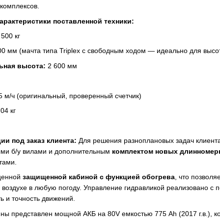
 комплексов.
арактеристики поставленной техники:
500 кг
0 мм (мачта типа Triplex с свободным ходом — идеально для высо
ьная высота:
2 600 мм
5 м/ч (оригинальный, проверенный счетчик)
04 кг
ии под заказ клиента:
Для решения разноплановых задач клиента
ыми б/у вилами и дополнительным
комплектом новых длинномерн
тами.
ценной
защищенной кабиной с функцией обогрева
, что позвол
ом воздухе в любую погоду. Управление гидравликой реализовано с
 и точность движений.
ны представлен мощной АКБ на 80V емкостью 775 Ah (2017 г.в.), к