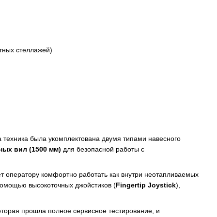
тных стеллажей)
 техника была укомплектована двумя типами навесного
ых вил (1500 мм)
для безопасной работы с
яет оператору комфортно работать как внутри неотапливаемых
 помощью высокоточных джойстиков (
Fingertip Joystick
),
оторая прошла полное сервисное тестирование, и