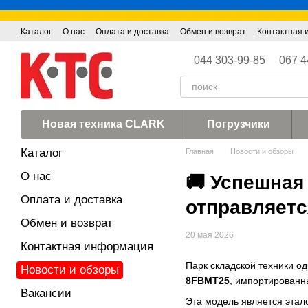
Перейти к основному контенту
Каталог
О нас
Оплата и доставка
Обмен и возврат
Контактная
044 303-99-85
067 4
Новая техника CLARK
Погрузчики
Каталог
Главная
Новости и обзоры
О нас
🚚 Успешная
Оплата и доставка
отправляетс
Обмен и возврат
20 мая 2026
Контактная информация
Парк складской техники 
Новости и обзоры
8FBMT25
, импортированн
Вакансии
Эта модель является этал