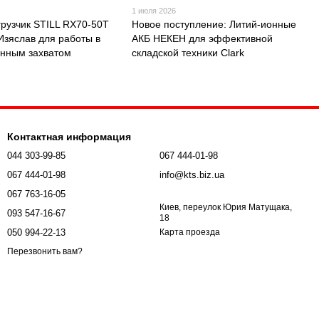
1 июля 2026
грузчик STILL RX70-50T
Новое поступление: Литий-ионные
 Изяслав для работы в
АКБ НЕКЕН для эффективной
онным захватом
складской техники Clark
Контактная информация
044 303-99-85
067 444-01-98
067 444-01-98
info@kts.biz.ua
067 763-16-05
Киев, переулок Юрия Матущака,
093 547-16-67
18
050 994-22-13
Карта проезда
Перезвонить вам?