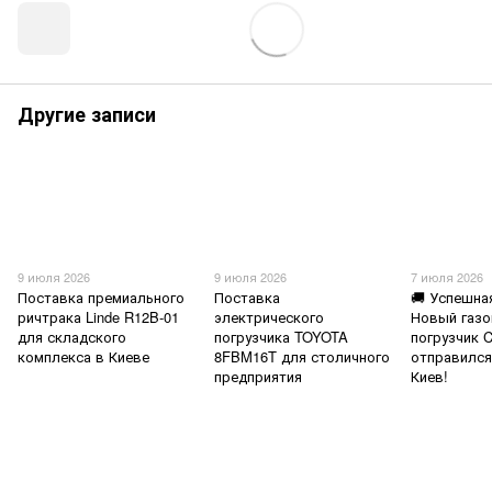
Другие записи
9 июля 2026
9 июля 2026
7 июля 2026
Поставка премиального
Поставка
🚚 Успешна
ричтрака Linde R12B-01
электрического
Новый газ
для складского
погрузчика TOYOTA
погрузчик 
комплекса в Киеве
8FBM16T для столичного
отправился
предприятия
Киев!