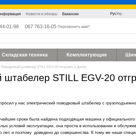
Рус
Укр
 информация
Новости и обзоры
Вакансии
44-01-98
067 763-16-05
Перезвонить вам?
Складская техника
Комплектующие
Ши
Поводковый штабелер STILL EGV-20 отгружен в Днепр
 штабелер STILL EGV-20 отгр
просил у нас электрический поводковый штабелер с грузоподъемнос
чайшие сроки была найдена подходящая машина у официального п
елых условий эксплуатации, она проста в использовании и обслуж
о лет, и поэтому доведено до совершенства. К тому же наши специ