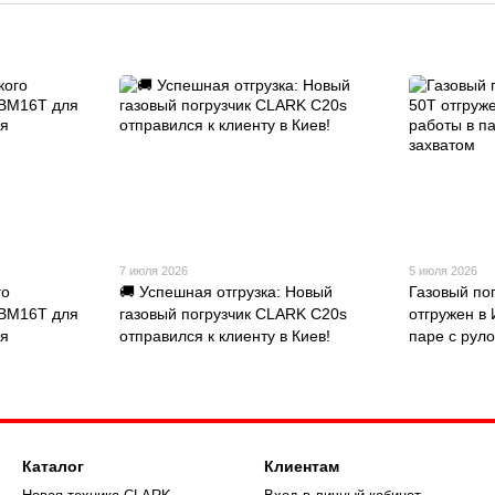
7 июля 2026
5 июля 2026
го
🚚 Успешная отгрузка: Новый
Газовый по
FBM16T для
газовый погрузчик CLARK C20s
отгружен в
ия
отправился к клиенту в Киев!
паре с рул
Каталог
Клиентам