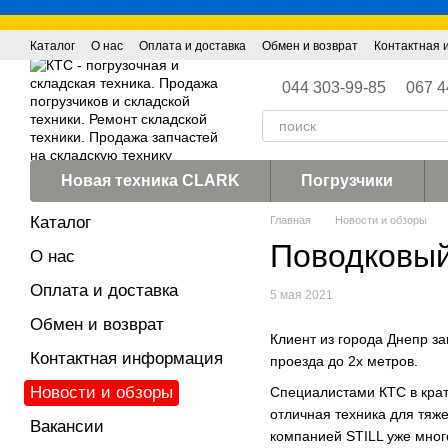
Перейти к основному контенту
Каталог
О нас
Оплата и доставка
Обмен и возврат
Контактная
044 303-99-85
067 4
Новая техника CLARK
Погрузчики
Каталог
Главная
Новости и обзоры
Поводковый
О нас
Оплата и доставка
5 мая 2021
Обмен и возврат
Клиент из города Днепр за
Контактная информация
проезда до 2х метров.
Новости и обзоры
Специалистами КТС в крат
отличная техника для тяж
Вакансии
компанией STILL уже мног