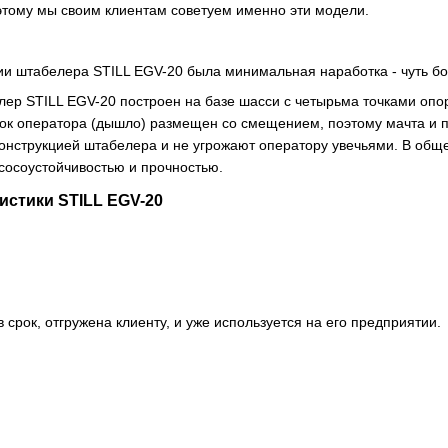
тому мы своим клиентам советуем именно эти модели.
ии штабелера STILL EGV-20 была минимальная наработка - чуть бол
ер STILL EGV-20 построен на базе шасси с четырьма точками опор
ок оператора (дышло) размещен со смещением, поэтому мачта и п
онструкцией штабелера и не угрожают оператору увечьями. В общ
сосоустойчивостью и прочностью.
истики STILL EGV-20
 срок, отгружена клиенту, и уже используется на его предприятии.