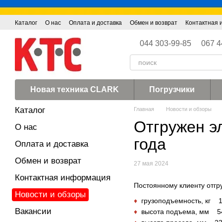
Перейти к основному контенту
Каталог
О нас
Оплата и доставка
Обмен и возврат
Контактная
044 303-99-85
067 4
Новая техника CLARK
Погрузчики
Каталог
Главная
Новости и обзоры
Отгружен э
О нас
года
Оплата и доставка
Обмен и возврат
27 мая 2024
Контактная информация
Постоянному клиенту отгр
Новости и обзоры
♦
грузоподъемность, кг 
Вакансии
♦
высота подъема, мм 5