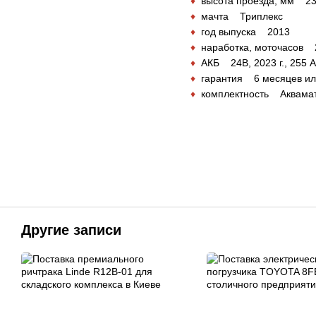
♦
высота проезда, мм 2
♦
мачта Триплекс
♦
год выпуска 2013
♦
наработка, моточасов 
♦
АКБ 24В, 2023 г., 255 А
♦
гарантия 6 месяцев ил
♦
комплектность Аквамати
Другие записи