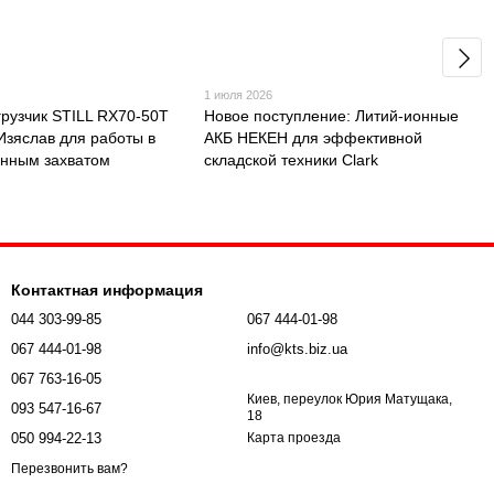
1 июля 2026
грузчик STILL RX70-50T
Новое поступление: Литий-ионные
 Изяслав для работы в
АКБ НЕКЕН для эффективной
онным захватом
складской техники Clark
Контактная информация
044 303-99-85
067 444-01-98
067 444-01-98
info@kts.biz.ua
067 763-16-05
Киев, переулок Юрия Матущака,
093 547-16-67
18
050 994-22-13
Карта проезда
Перезвонить вам?