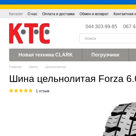
Перейти к основному контенту
Каталог
О нас
Оплата и доставка
Обмен и возврат
Контактная
044 303-99-85
067 4
Новая техника CLARK
Погрузчики
Главная
Шины
Цельнолитые
Шина цельнолитая Forza 6.
1 отзыв