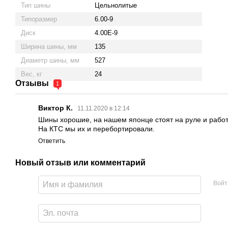
Тип шины
Цельнолитые
Типоразмер
6.00-9
Диск
4.00E-9
Ширина шины, мм
135
Диаметр шины, мм
527
Вес, кг
24
Отзывы
1
Виктор К.
11.11.2020 в 12:14
Шины хорошие, на нашем японце стоят на руле и работ
На КТС мы их и перебортировали.
Ответить
Новый отзыв или комментарий
Войт