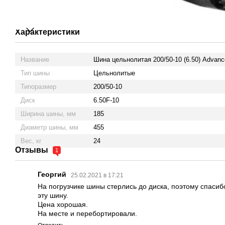
Характеристики
Название
Шина цельнолитая 200/50-10 (6.50) Advan
Тип шины
Цельнолитые
Типоразмер
200/50-10
Диск
6.50F-10
Ширина шины, мм
185
Диаметр шины, мм
455
Вес, кг
24
Отзывы
1
Георгий
25.02.2021 в 17:21
На погрузчике шины стерлись до диска, поэтому спасиб
эту шину.
Цена хорошая.
На месте и перебортировали.