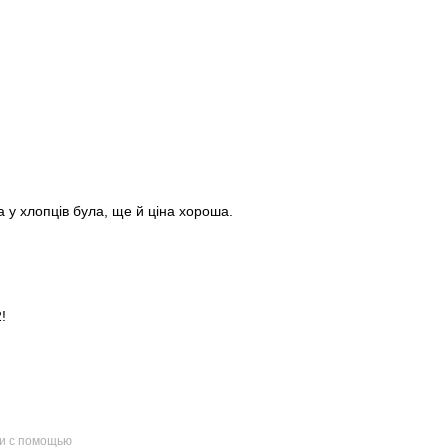
а у хлопців була, ще й ціна хороша.
!
и с помощью