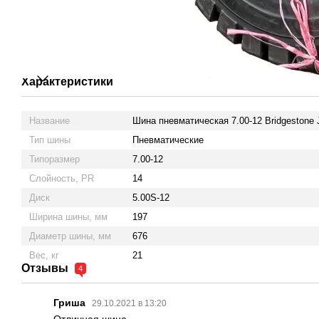
Характеристики
Название
Шина пневматическая 7.00-12 Bridgestone 
Тип шины
Пневматические
Типоразмер
7.00-12
Слойность, PR
14
Диск
5.00S-12
Ширина шины, мм
197
Диаметр шины, мм
676
Вес, кг
21
Отзывы
4
Гриша
29.10.2021 в 13:20