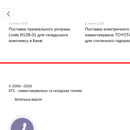
9 липня 2026
9 липня 2026
Поставка преміального річтрака
Поставка електричного
Linde R12B-01 для складського
навантажувача TOYOT
комплексу в Києві
для столичного підпри
© 2009—2026
КТС - навантажувальна та складська техніка
Мобільна версія