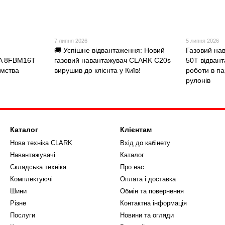
7 липня 2026
5 липня 2026
🚚 Успішне відвантаження: Новий
Газовий на
A 8FBM16T
газовий навантажувач CLARK C20s
50T відвант
ємства
вирушив до клієнта у Київ!
роботи в п
рулонів
Каталог
Клієнтам
Нова техніка CLARK
Вхід до кабінету
Навантажувачі
Каталог
Складська техніка
Про нас
Комплектуючі
Оплата і доставка
Шини
Обмін та повернення
Різне
Контактна інформація
Послуги
Новини та огляди