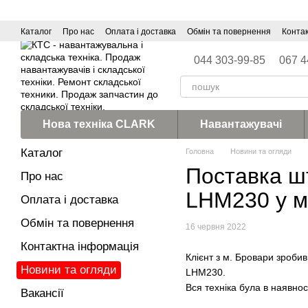
Перейти до основного контенту
Каталог
Про нас
Оплата і доставка
Обмін та повернення
Конта
044 303-99-85
067 4
Нова техніка CLARK
Навантажувачі
Каталог
Головна
Новини та огляди
Поставка ш
Про нас
LHM230 у м
Оплата і доставка
Обмін та повернення
16 червня 2022
Контактна інформація
Клієнт з м. Бровари зроб
Новини та огляди
LHM230.
Вся техніка була в наявнос
Вакансії