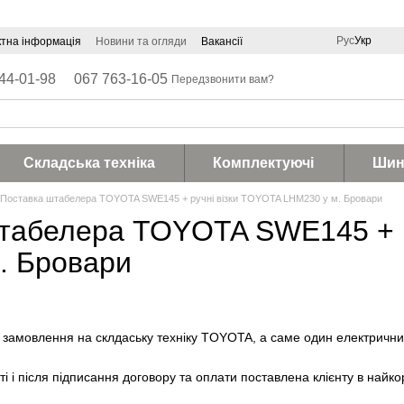
Рус
Укр
ктна інформація
Новини та огляди
Вакансії
44-01-98
067 763-16-05
Передзвонити вам?
Складська техніка
Комплектуючі
Шин
Поставка штабелера TOYOTA SWE145 + ручні візки TOYOTA LHM230 у м. Бровари
табелера TOYOTA SWE145 + р
. Бровари
ив замовлення на склдаську техніку TOYOTA, а саме один електрич
ті і після підписання договору та оплати поставлена клієнту в найко