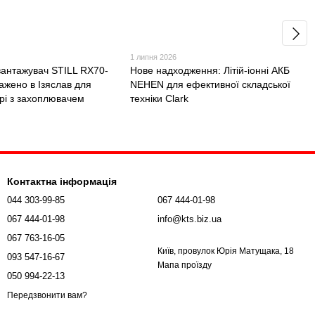
1 липня 2026
вантажувач STILL RX70-
Нове надходження: Літій-іонні АКБ
ажено в Ізяслав для
NEHEN для ефективної складської
арі з захоплювачем
техніки Clark
Контактна інформація
044 303-99-85
067 444-01-98
067 444-01-98
info@kts.biz.ua
067 763-16-05
Київ, провулок Юрія Матущака, 18
093 547-16-67
Мапа проїзду
050 994-22-13
Передзвонити вам?