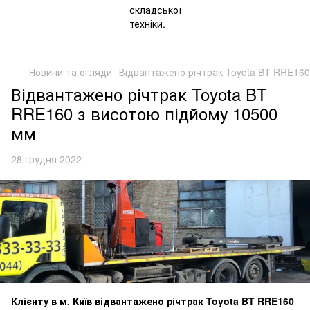
Новини та огляди
Відвантажено річтрак Toyota BT RRE160
Відвантажено річтрак Toyota BT
RRE160 з висотою підйому 10500
мм
28 грудня 2022
Клієнту в м. Київ відвантажено річтрак Toyota BT RRE160