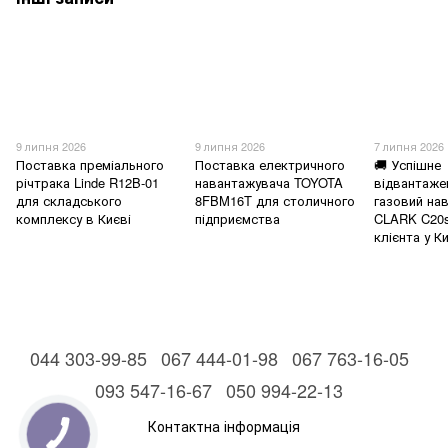
9 липня 2026
9 липня 2026
7 липня 2026
Поставка преміального
Поставка електричного
🚚 Успішне
річтрака Linde R12B-01
навантажувача TOYOTA
відвантаже
для складського
8FBM16T для столичного
газовий на
комплексу в Києві
підприємства
CLARK C20
клієнта у Ки
044 303-99-85
067 444-01-98
067 763-16-05
093 547-16-67
050 994-22-13
Контактна інформація