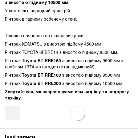
з висотою підйому 10500 мм.
У комплекті зарядний пристрій.
Річтрак в гарному робочому стані.
Також в наявності на складі річтраки:
Річтрак KOMATSU з висотою підйому 4500 мм.
Річтрак TOYOTA 6FBRE14 з висотою підйому 8500 мм.
Річтрак
Toyota BT RRE160
з висотою підйому 9500 мм з
пробігом 1374 мотогодин (стан відмінний!)
Річтрак
Toyota BT RRE160
з висотою підйому 9500 мм
Річтрак
Toyota BT RRE200
з висотою підйому 10500 мм
Звертайтеся, ми запропонуємо вам надійну та недорогу
техніку.
Інші записи