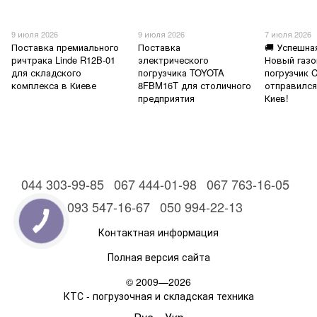
9 июля 2026
9 июля 2026
7 июля 2026
Поставка премиального
Поставка
🚚 Успешна
ричтрака Linde R12B-01
электрического
Новый газ
для складского
погрузчика TOYOTA
погрузчик 
комплекса в Киеве
8FBM16T для столичного
отправился
предприятия
Киев!
044 303-99-85
067 444-01-98
067 763-16-05
093 547-16-67
050 994-22-13
Контактная информация
Полная версия сайта
© 2009—2026
КТС - погрузочная и складская техника